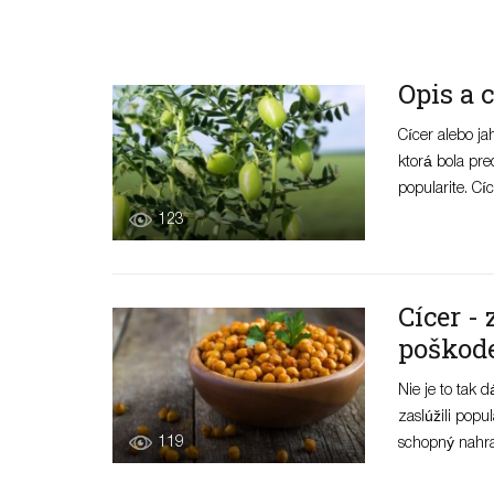
Opis a 
Cícer alebo ja
ktorá bola pre
popularite. Cíce
123
Cícer -
poškod
Nie je to tak 
zaslúžili popu
119
schopný nahradi