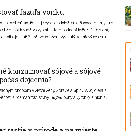
tovať fazuľa vonku
duje opatrnú údržbu a je vysoko odolná proti škodcom hmyzu a
robám. Zalievaná vo vyprahnutom podnebí každé 4 až 5 dní,
a aplikuje 2 až 3 krát za sezónu. Vyvinutý koreňový systém ...
é konzumovať sójové a sójové
počas dojčenia?
sadným obdobím v živote ženy. Zdravie a úplný vývoj dieťaťa
ženosti a rozmanitosti stravy. Sójové bôby a výrobky z nich sú
..
er rastie v prírode a na mieste