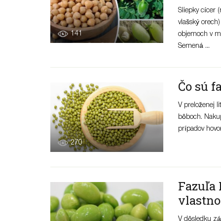
Sliepky cícer
vlašský orech)
141
objemoch v mn
Semená ...
Čo sú fa
V preloženej 
bôboch. Nakupu
prípadov hovor
270
Fazuľa
vlastno
V dôsledku zá