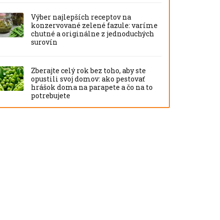
Výber najlepších receptov na
konzervované zelené fazule: varíme
chutné a originálne z jednoduchých
surovín
Zberajte celý rok bez toho, aby ste
opustili svoj domov: ako pestovať
hrášok doma na parapete a čo na to
potrebujete