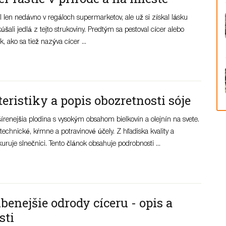
il len nedávno v regáloch supermarketov, ale už si získal lásku
kúšali jedlá z tejto strukoviny. Predtým sa pestoval cícer alebo
, ako sa tiež nazýva cícer ...
eristiky a popis obozretnosti sóje
šírenejšia plodina s vysokým obsahom bielkovín a olejnín na svete.
technické, kŕmne a potravinové účely. Z hľadiska kvality a
kuruje slnečnici. Tento článok obsahuje podrobnosti ...
benejšie odrody cíceru - opis a
sti