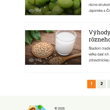
rôzne strukov
154
Japonska a Čín
Výhody 
rôzneh
Štúdiom tradičn
veľkú časť ich
142
zdravotníckej o
1
2
© 2026