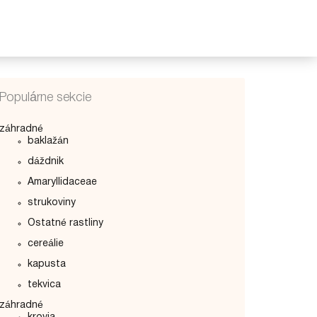
Populárne sekcie
záhradné
baklažán
dáždnik
Amaryllidaceae
strukoviny
Ostatné rastliny
cereálie
kapusta
tekvica
záhradné