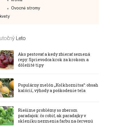
krovia
Ovocné stromy
kvety
utočný
Leto
Ako pestovať a kedy zbierať semená
repy: Sprievodca krok za krokom a
dôležité tipy
Populárny melón „Kolkhoznitsa“: obsah
kalórií, výhody a poškodenie tela
Riešime problémy so zberom
paradajok: čo robiť, ak paradajky v
skleníku nezmenia farbu na červenú