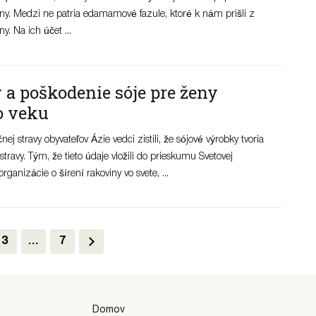
iny. Medzi ne patria edamamové fazule, ktoré k nám prišli z
y. Na ich účet ...
a poškodenie sóje pre ženy
o veku
ej stravy obyvateľov Ázie vedci zistili, že sójové výrobky tvoria
 stravy. Tým, že tieto údaje vložili do prieskumu Svetovej
rganizácie o šírení rakoviny vo svete, ...
3
…
7
Domov