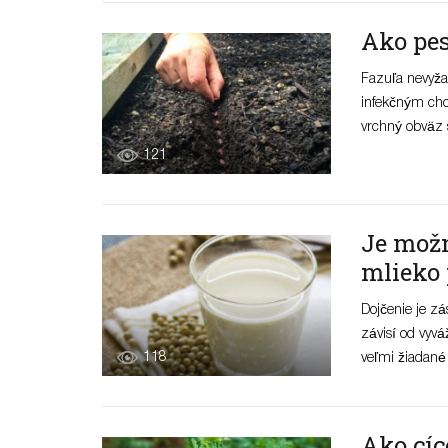
Ako pes
Fazuľa nevyža
infekčným cho
vrchný obväz s
121
Je možn
mlieko 
Dojčenie je zá
závisí od vyvá
118
veľmi žiadané .
Ako cíc