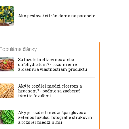
Ako pestovať citrón doma na parapete
Populárne články
Sú fazule bielkovinou alebo
uhľohydrátom? - rozumieme
zloženiu a vlastnostiam produktu
Aký je rozdiel medzi cícerom a
hrachom? - poďme sa zaoberať
týmito fazuľami
Aký je rozdiel medzi špargľovou a
zelenou fazuľou: fotografie strukovín
a rozdiel medzi nimi