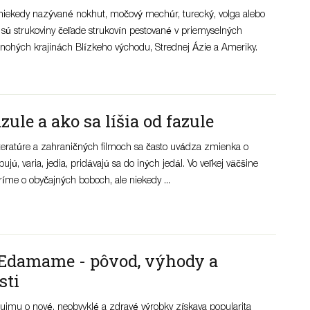
 (niekedy nazývané nokhut, močový mechúr, turecký, volga alebo
 sú strukoviny čeľade strukovín pestované v priemyselných
ohých krajinách Blízkeho východu, Strednej Ázie a Ameriky.
zule a ako sa líšia od fazule
literatúre a zahraničných filmoch sa často uvádza zmienka o
jú, varia, jedia, pridávajú sa do iných jedál. Vo veľkej väčšine
íme o obyčajných boboch, ale niekedy ...
 Edamame - pôvod, výhody a
sti
ujmu o nové, neobvyklé a zdravé výrobky získava popularita