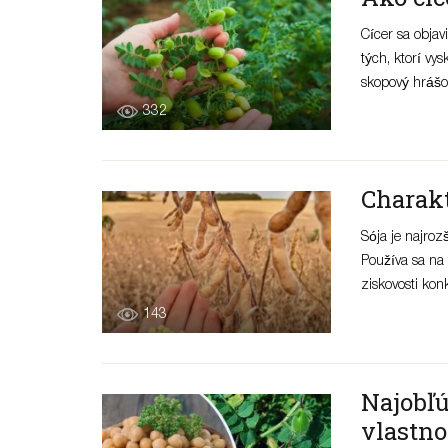
Cícer sa objav
tých, ktorí vys
skopový hrášok
332
Charakt
Sója je najroz
Používa sa na 
ziskovosti kon
143
Najobľú
vlastno