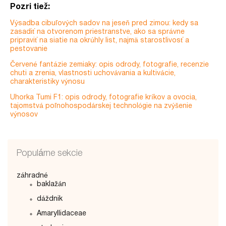
Pozri tiež:
Výsadba cibuľových sadov na jeseň pred zimou: kedy sa
zasadiť na otvorenom priestranstve, ako sa správne
pripraviť na siatie na okrúhly list, najmä starostlivosť a
pestovanie
Červené fantázie zemiaky: opis odrody, fotografie, recenzie
chuti a zrenia, vlastnosti uchovávania a kultivácie,
charakteristiky výnosu
Uhorka Tumi F1: opis odrody, fotografie kríkov a ovocia,
tajomstvá poľnohospodárskej technológie na zvýšenie
výnosov
Populárne sekcie
záhradné
baklažán
dáždnik
Amaryllidaceae