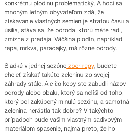
konkrétnu plodinu problematický. A hoci sa
mnohým letným obyvateľom zdá, že
získavanie vlastných semien je stratou času a
úsilia, stáva sa, že odroda, ktorú máte radi,
zmizne z predaja. Väčšina plodín, napríklad
repa, mrkva, paradajky, má rôzne odrody.
Sladké v jednej sezóne
zber repy
, budete
chcieť získať takúto zeleninu zo svojej
záhrady stále. Ale čo keby ste zabudli názov
odrody alebo obalu, ktorý sa nelíši od toho,
ktorý bol zakúpený minulú sezónu, a samotná
zelenina nerástla tak dobre? V takýchto
prípadoch bude vašim vlastným sadivovým
materiálom spasenie, najmä preto, že ho