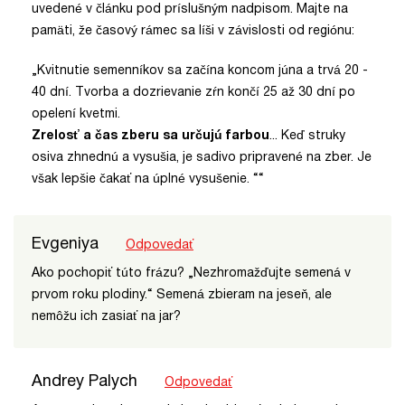
uvedené v článku pod príslušným nadpisom. Majte na
pamäti, že časový rámec sa líši v závislosti od regiónu:
„Kvitnutie semenníkov sa začína koncom júna a trvá 20 -
40 dní. Tvorba a dozrievanie zŕn končí 25 až 30 dní po
opelení kvetmi.
Zrelosť a čas zberu sa určujú farbou
... Keď struky
osiva zhnednú a vysušia, je sadivo pripravené na zber. Je
však lepšie čakať na úplné vysušenie. ““
Evgeniya
Odpovedať
Ako pochopiť túto frázu? „Nezhromažďujte semená v
prvom roku plodiny.“ Semená zbieram na jeseň, ale
nemôžu ich zasiať na jar?
Andrey Palych
Odpovedať