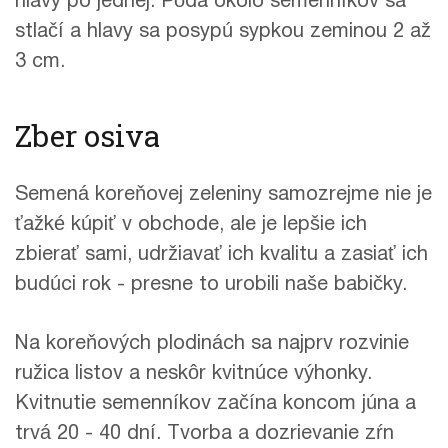
hlavy po jednej. Pôda okolo semenníkov sa
stlačí a hlavy sa posypú sypkou zeminou 2 až
3 cm.
Zber osiva
Semená koreňovej zeleniny samozrejme nie je
ťažké kúpiť v obchode, ale je lepšie ich
zbierať sami, udržiavať ich kvalitu a zasiať ich
budúci rok - presne to urobili naše babičky.
Na koreňových plodinách sa najprv rozvinie
ružica listov a neskôr kvitnúce výhonky.
Kvitnutie semenníkov začína koncom júna a
trvá 20 - 40 dní. Tvorba a dozrievanie zŕn