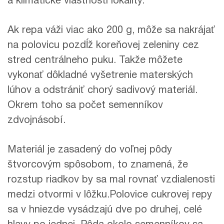
a klimatické vlastnosti lokality.
Ak repa váži viac ako 200 g, môže sa nakrájať
na polovicu pozdĺž koreňovej zeleniny cez
stred centrálneho puku. Takže môžete
vykonať dôkladné vyšetrenie materských
lúhov a odstrániť chorý sadivový materiál.
Okrem toho sa počet semenníkov
zdvojnásobí.
Materiál je zasadený do voľnej pôdy
štvorcovým spôsobom, to znamená, že
rozstup riadkov by sa mal rovnať vzdialenosti
medzi otvormi v lôžku.Polovice cukrovej repy
sa v hniezde vysádzajú dve po druhej, celé