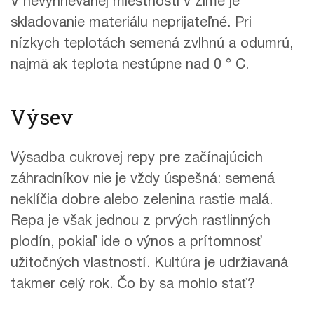
V nevyhrievanej miestnosti v zime je
skladovanie materiálu neprijateľné. Pri
nízkych teplotách semená zvlhnú a odumrú,
najmä ak teplota nestúpne nad 0 ° C.
Výsev
Výsadba cukrovej repy pre začínajúcich
záhradníkov nie je vždy úspešná: semená
neklíčia dobre alebo zelenina rastie malá.
Repa je však jednou z prvých rastlinných
plodín, pokiaľ ide o výnos a prítomnosť
užitočných vlastností. Kultúra je udržiavaná
takmer celý rok. Čo by sa mohlo stať?