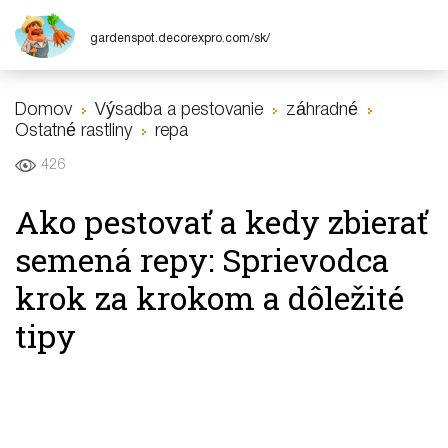
gardenspot.decorexpro.com/sk/
Domov
Výsadba a pestovanie
záhradné
Ostatné rastliny
repa
426
Ako pestovať a kedy zbierať
semená repy: Sprievodca
krok za krokom a dôležité
tipy