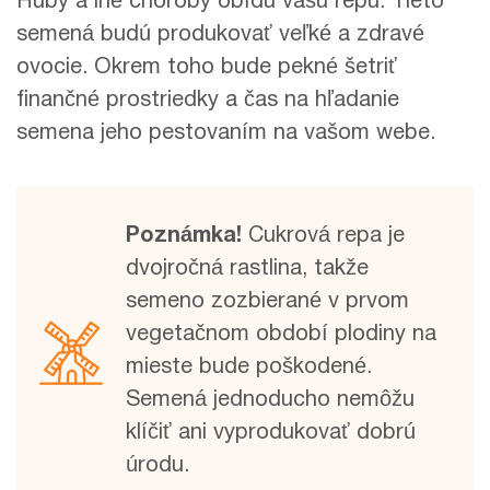
Huby a iné choroby obídu vašu repu. Tieto
semená budú produkovať veľké a zdravé
ovocie. Okrem toho bude pekné šetriť
finančné prostriedky a čas na hľadanie
semena jeho pestovaním na vašom webe.
Poznámka!
Cukrová repa je
dvojročná rastlina, takže
semeno zozbierané v prvom
vegetačnom období plodiny na
mieste bude poškodené.
Semená jednoducho nemôžu
klíčiť ani vyprodukovať dobrú
úrodu.